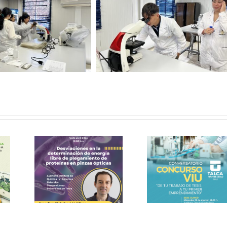
o
ural
ter
VIU 2026
ímic