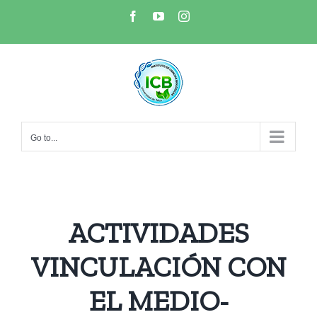
Skip
Facebook
YouTube
Instagram
to
content
Go to...
ACTIVIDADES
VINCULACIÓN CON
EL MEDIO-