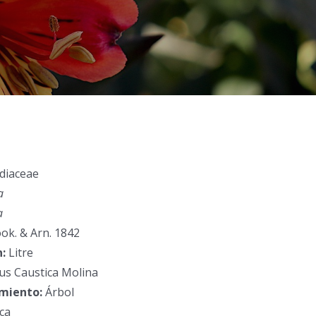
diaceae
a
a
ook. & Arn. 1842
:
Litre
us Caustica Molina
miento:
Árbol
ca