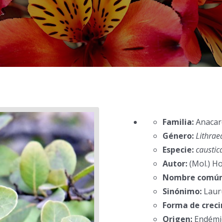
Familia:
Anacar
Género:
Lithrae
Especie:
caustic
Autor:
(Mol.) H
Nombre común
Sinónimo:
Laur
Forma de creci
Origen:
Endémi