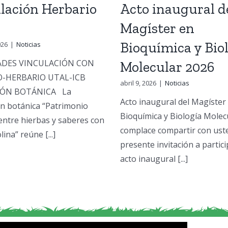
lación Herbario
Acto inaugural d
Magíster en
Bioquímica y Bio
026
|
Noticias
ADES VINCULACIÓN CON
Molecular 2026
O-HERBARIO UTAL-ICB
abril 9, 2026
|
Noticias
IÓN BOTÁNICA La
Acto inaugural del Magíster
ón botánica “Patrimonio
Bioquímica y Biología Mole
entre hierbas y saberes con
complace compartir con uste
ina” reúne [...]
presente invitación a partici
acto inaugural [...]