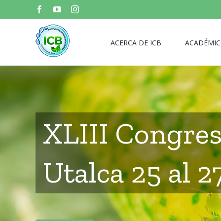
Skip
Facebook
YouTube
Instagram
to
content
ACERCA DE ICB
ACADÉMIC
XLIII Congres
Utalca 25 al 2