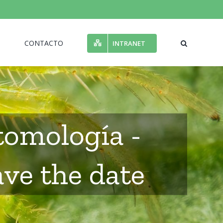
N
CONTACTO
INTRANET
tomología -
ave the date