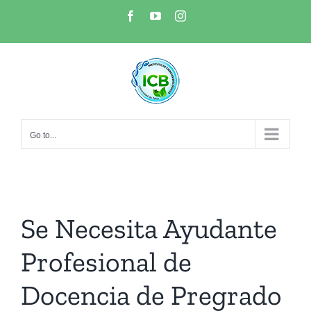
Skip
Facebook
YouTube
Instagram
to
content
Go to...
Se Necesita Ayudante
Profesional de
Docencia de Pregrado