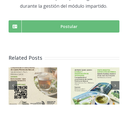
durante la gestión del módulo impartido.
Postular
Acto
inaugural
Related Posts
del
Magíster
i
Vinculació
en
l
n Herbario
Bioquímic
o
ICB
a y
Biología