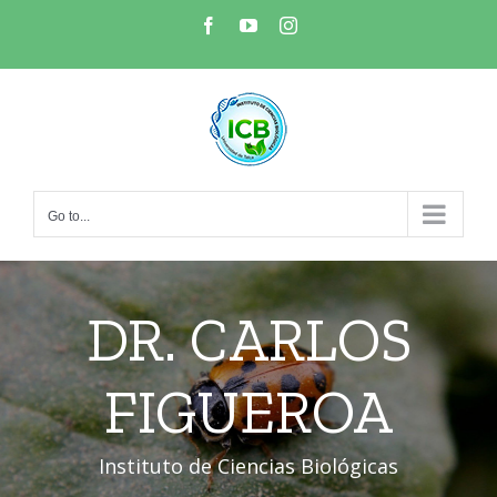
Skip
Facebook
YouTube
Instagram
to
content
Go to...
DR. CARLOS
FIGUEROA
Instituto de Ciencias Biológicas