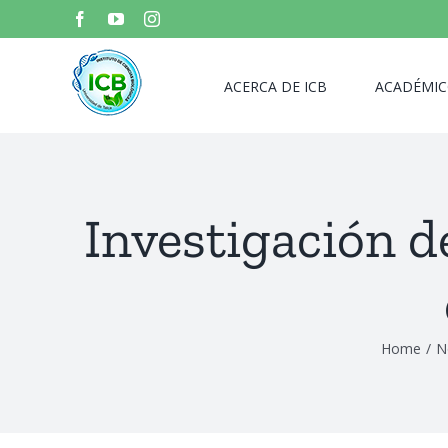
Skip
Facebook
YouTube
Instagram
to
content
ACERCA DE ICB
ACADÉMIC
Investigación d
Home
/
N