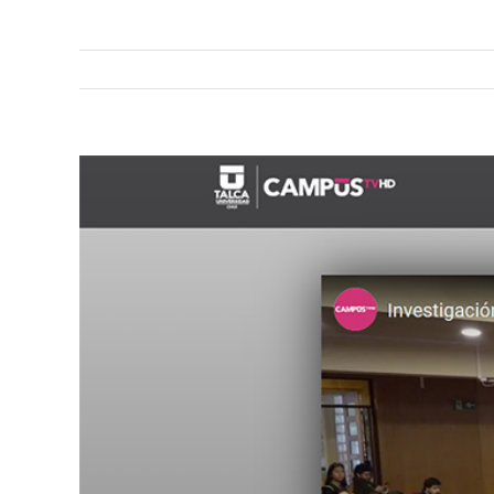
View
Larger
Image