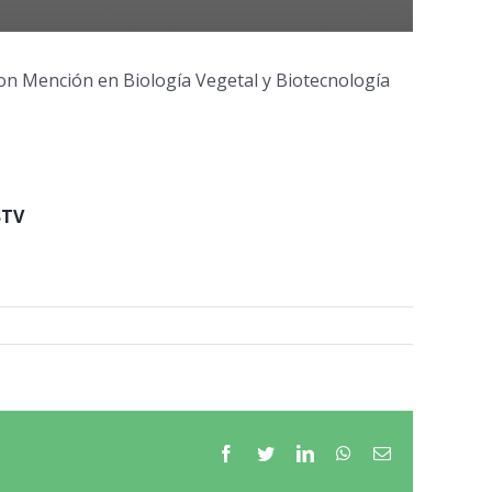
con Mención en Biología Vegetal y Biotecnología
STV
Facebook
Twitter
LinkedIn
WhatsApp
Email