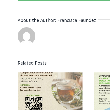
About the Author:
Francisca Faundez
Related Posts
Vinculación
o
Herbario ICB