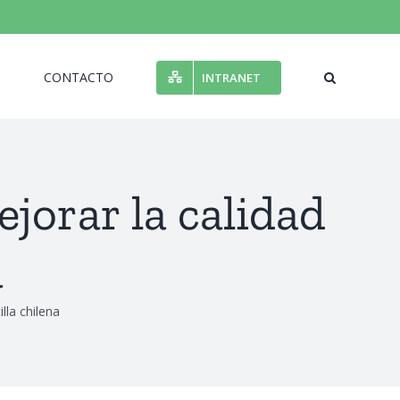
N
CONTACTO
INTRANET
jorar la calidad
a
lla chilena