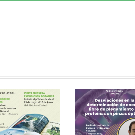
Acto inaugural
del Magíster en
VIU 2
Bioquímica y