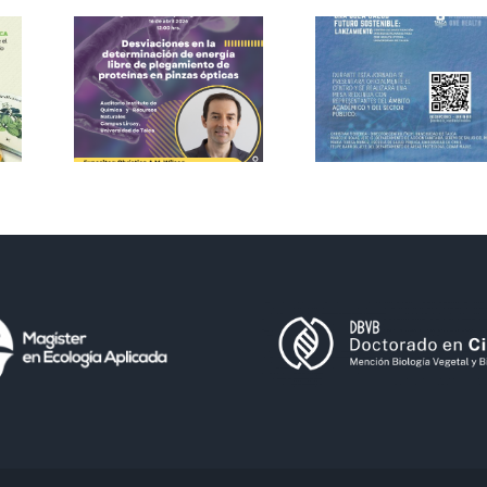
Mesa
ter
Redonda:
Una Sola
ímic
Salud para
un Futuro
gía
Sostenible
ular
6