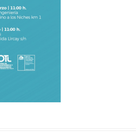
o
ural