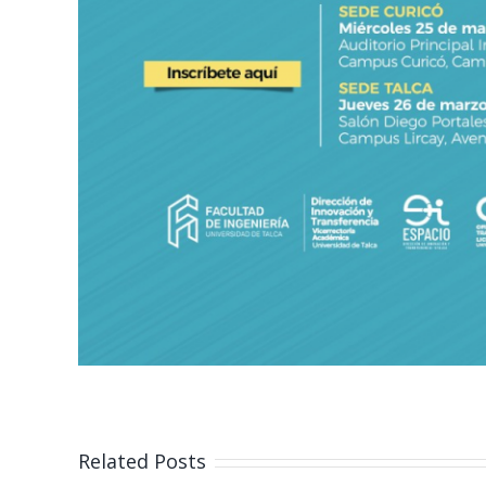
Act
inaug
Related Posts