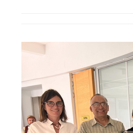
View
Larger
Image