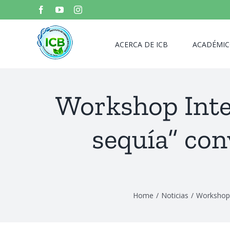
Skip
Facebook
YouTube
Instagram
to
content
ACERCA DE ICB
ACADÉMIC
Workshop Inter
sequía” co
Home
/
Noticias
/
Workshop 